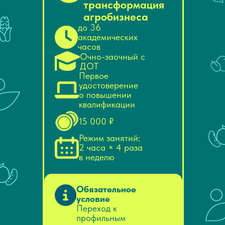
трансформация
агробизнеса
до 36
академических
часов
Очно-заочный с
ДОТ
Первое
удостоверение
о повышении
квалификации
15 000 ₽
Режим занятий:
2 часа × 4 раза
в неделю
Обязательное
условие
Переход к
профильным