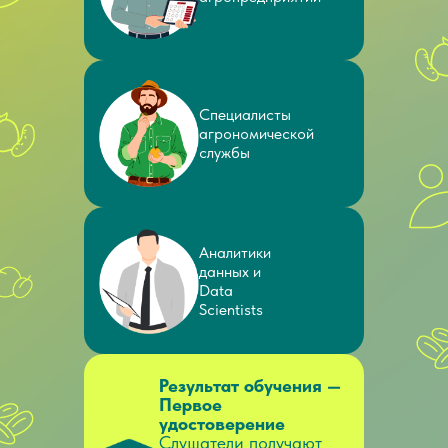
Специалисты
агрономической
службы
Аналитики
данных и
Data
Scientists
Результат обучения —
Первое
удостоверение
Слушатели получают