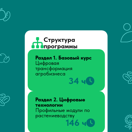
Структура
программы
Раздел 1. Базовый курс
Цифровая
трансформация
агробизнеса
34 ч
Раздел 2. Цифровые
технологии
Профильные модули по
растениеводству
146 ч