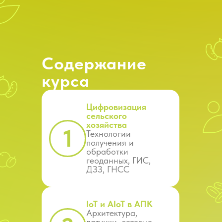
Содержание
курса
Цифровизация
сельского
хозяйства
1
Технологии
получения и
обработки
геоданных, ГИС,
ДЗЗ, ГНСС
IoT и AIoT в АПК
Архитектура,
датчики, сетевые