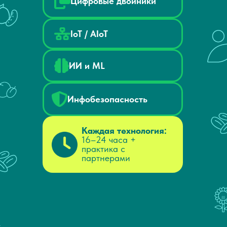
Цифровые двойники
IoT / AIoT
ИИ и ML
Инфобезопасность
Каждая технология:
16–24 часа +
практика с
партнерами