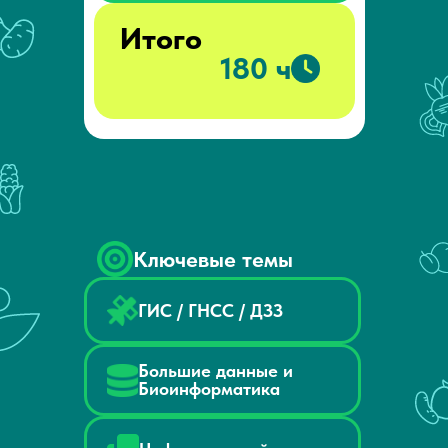
Итого
180 ч
Ключевые темы
ГИС / ГНСС / ДЗЗ
Большие данные и
Биоинформатика