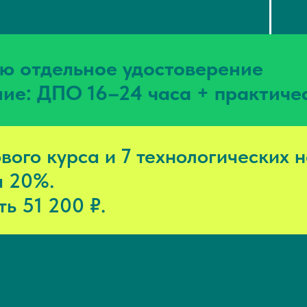
ю отдельное удостоверение
ие: ДПО 16–24 часа + практиче
вого курса и 7 технологических 
а 20%.
ь 51 200 ₽.