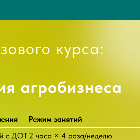
зового курса:
ия агробизнеса
чения
Режим занятий
й с ДОТ
2 часа × 4 раза/неделю