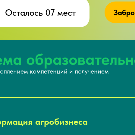
Осталось 07 мест
Забро
ема образовательн
коплением компетенций и получением
рмация агробизнеса