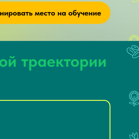
нировать место на обучение
ой траектории