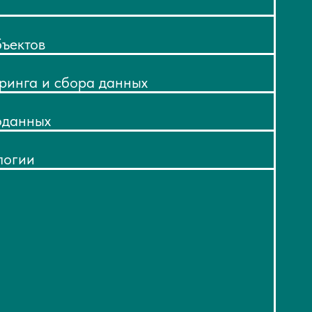
ъектов
ринга и сбора данных
оданных
логии