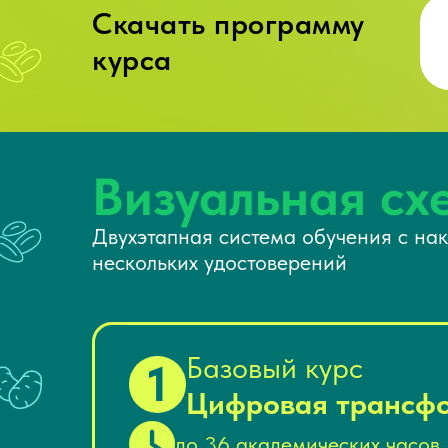
Скачать программу
курса
Визуальная сх
Двухэтапная система обучения с на
нескольких удостоверений
Базовый курс
1
Цифровая трансфо
до 36 академических часов