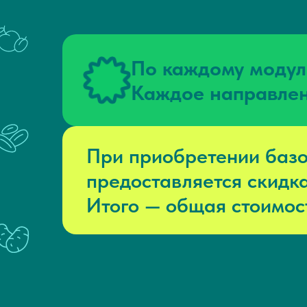
По каждому модул
Каждое направлен
При приобретении базо
предоставляется скидк
Итого — общая стоимост